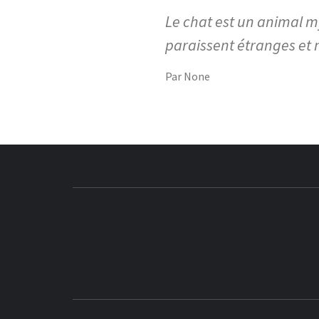
Le chat est un animal m
paraissent étranges et 
Par
None