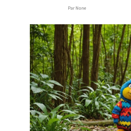
Par
None