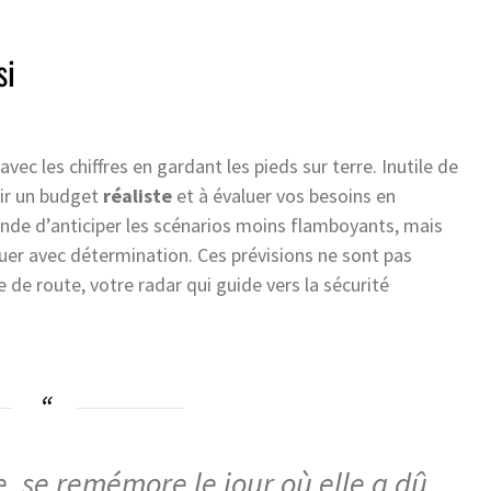
si
 avec les chiffres en gardant les pieds sur terre. Inutile de
lir un budget
réaliste
et à évaluer vos besoins en
de d’anticiper les scénarios moins flamboyants, mais
luer avec détermination. Ces prévisions ne sont pas
e de route, votre radar qui guide vers la sécurité
, se remémore le jour où elle a dû