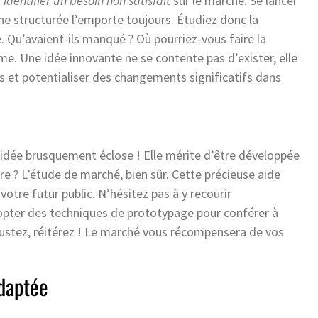
r
identifier un besoin non satisfait
sur le marché. Se lancer
che structurée l’emporte toujours. Étudiez donc la
. Qu’avaient-ils manqué ? Où pourriez-vous faire la
same. Une idée innovante ne se contente pas d’exister, elle
ts et potentialiser des changements significatifs dans
l’idée brusquement éclose ! Elle mérite d’être développée
e ? L’étude de marché, bien sûr. Cette précieuse aide
votre futur public. N’hésitez pas à y recourir
pter des techniques de prototypage pour conférer à
ajustez, réitérez ! Le marché vous récompensera de vos
adaptée