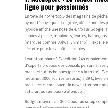
ligne pour passionnés
En tête de notre top 5 des magasins de pêche 
hybridité physique et digitale, idéale pour les
hybride affiche une note de 4,7/5 sur Google, 
cannes à pêche, moulinets, leurres, hameçons e
(marques comme Daiwa, Shimano), il excelle en 
sécurité pour les appâts sensibles.
Leur atout phare ? Expédition 24h et paiement s
d’experts propose des conseils personnalisés v
mensuel sur techniques (pêche à la truite). Ex
moulinet 3000, leurres assortis) à 89 €, livré e
pro ». Les clients louent la newsletter pour p
satisfait ou remboursé étendue.
Budget moyen : 50-300 € pour un setup comple
immersif, alliant passion et praticité !