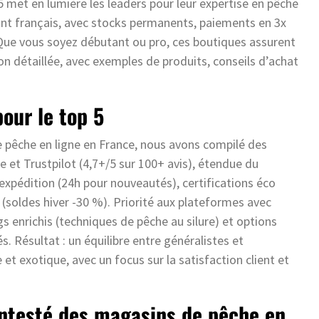
 met en lumière les leaders pour leur expertise en pêche
ont français, avec stocks permanents, paiements en 3x
). Que vous soyez débutant ou pro, ces boutiques assurent
on détaillée, avec exemples de produits, conseils d’achat
pour le top 5
 pêche en ligne en France, nous avons compilé des
 et Trustpilot (4,7+/5 sur 100+ avis), étendue du
’expédition (24h pour nouveautés), certifications éco
(soldes hiver -30 %). Priorité aux plateformes avec
gs enrichis (techniques de pêche au silure) et options
 Résultat : un équilibre entre généralistes et
et exotique, avec un focus sur la satisfaction client et
contesté des magasins de pêche en